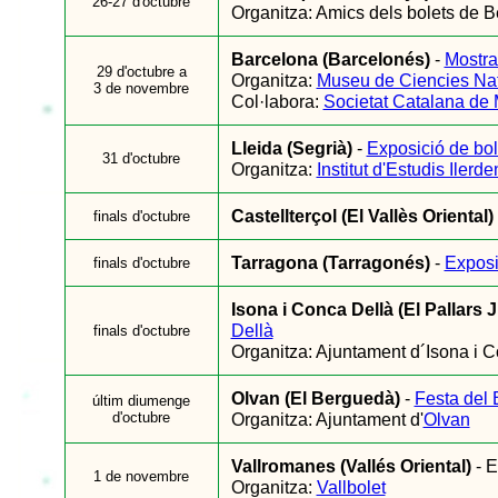
26-27 d'octubre
Organitza: Amics dels bolets de B
Barcelona (Barcelonés)
-
Mostra
29 d'octubre a
Organitza:
Museu de Ciencies Nat
3 de novembre
Col·labora:
Societat Catalana de 
Lleida (Segrià)
-
Exposició de bol
31 d'octubre
Organitza:
Institut d'Estudis Ilerd
Castellterçol (El Vallès Oriental)
finals d'octubre
Tarragona (Tarragonés)
-
Exposi
finals d'octubre
Isona i Conca Dellà (El Pallars 
Dellà
finals d'octubre
Organitza: Ajuntament d´Isona i C
Olvan (El Berguedà)
-
Festa del 
últim diumenge
d'octubre
Organitza: Ajuntament d'
Olvan
Vallromanes (Vallés Oriental)
- 
1 de novembre
Organitza:
Vallbolet