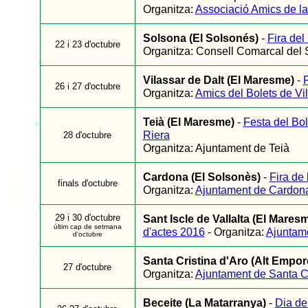
Organitza:
Associació Amics de la
Solsona (El Solsonés)
-
Fira del
22 i 23 d'octubre
Organitza: Consell Comarcal del 
Vilassar de Dalt (El Maresme)
-
F
26 i 27 d'octubre
Organitza:
Amics del Bolets de Vi
Teià (El Maresme)
-
Festa del Bole
Riera
28 d'octubre
Organitza: Ajuntament de Teià
Cardona (El Solsonès)
-
Fira de 
finals d'octubre
Organitza:
Ajuntament de Cardon
29 i 30 d'octubre
Sant Iscle de Vallalta (El Mares
últim cap de setmana
d'actes 2016
-
Organitza:
Ajuntame
d'octubre
Santa Cristina d'Aro (Alt Empor
27 d'octubre
Organitza:
Ajuntament de Santa Cr
Beceite (La Matarranya)
-
Dia de