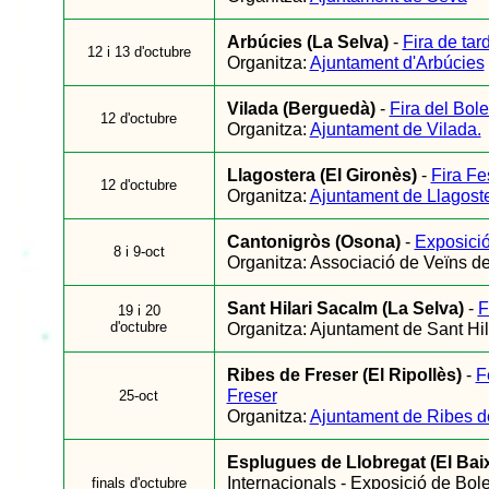
Arbúcies (La Selva)
-
Fira de tar
12 i 13 d'octubre
Organitza:
Ajuntament d'Arbúcies
Vilada (Berguedà)
-
Fira del Bol
12 d'octubre
Organitza:
Ajuntament de Vilada.
Llagostera (El Gironès)
-
Fira Fe
12 d'octubre
Organitza:
Ajuntament de Llagoste
Cantonigròs (Osona)
-
Exposició
8 i 9-oct
Organitza: Associació de Veïns d
Sant Hilari Sacalm (La Selva)
-
F
19 i 20
d'octubre
Organitza: Ajuntament de Sant Hi
Ribes de Freser (El Ripollès)
-
F
Freser
25-oct
Organitza:
Ajuntament de Ribes d
Esplugues de Llobregat (El Bai
Internacionals - Exposició de Bole
finals d'octubre