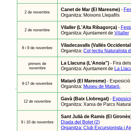
Canet de Mar (El Maresme)
-
Fes
2 de novembre
Organitza: Moixons Llepafils
Vilaller (L'Alta Ribagorça)
-
Fest
2 de novembre
Organitza: Ajuntament de
Vilaller
Viladecavalls (Vallés Occidental
8 i 9 de novembre
Organitza:
Col·lectiu Naturalista 
La Llacuna (L'Anoia")
- Fira dels
primers de
novembre
Organitza: Ajuntament de
La Llac
Mataró (El Maresme)
- Exposició
9-17 de novembre
Organitza:
Museu de Mataró.
Gavà (Baix Llobregat)
-
Exposici
12 de novembre
Organitza: Xarxa de Parcs Natural
Sant Julià de Ramis (El Gironès
Diada del Bolet (2)
9 i 10 de novembre
Organitza: Club Excursionista i A