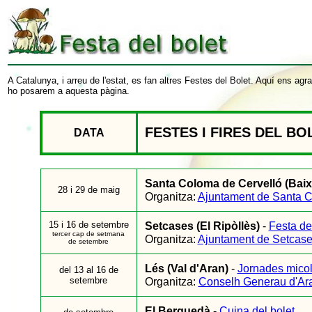
A Catalunya, i arreu de l'estat, es fan altres Festes del Bolet. Aquí ens ag
ho posarem a aquesta pàgina.
FESTES I FIRES DEL BO
DATA
Santa Coloma de Cervelló (Baix
28 i 29 de maig
Organitza:
Ajuntament de Santa C
15 i 16 de setembre
Setcases (El Ripòllès)
-
Festa de
tercer cap de setmana
Organitza:
Ajuntament de Setcas
de setembre
Lés (Val d'Aran)
-
Jornades micol
del 13 al 16 de
setembre
Organitza:
Conselh Generau d'Ar
El Berguedà
-
Cuina del bolet