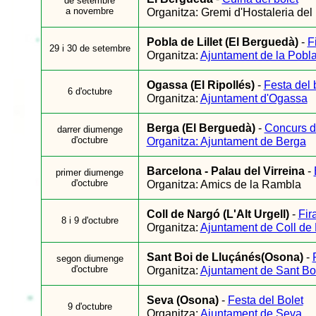
de setembre
a novembre
Organitza: Gremi d'Hostaleria del
Pobla de Lillet (El Berguedà)
-
F
29 i 30 de setembre
Organitza:
Ajuntament de la Pobla 
Ogassa (El Ripollés)
-
Festa del 
6 d'octubre
Organitza:
Ajuntament d'Ogassa
Berga (El Berguedà)
-
Concurs de
darrer diumenge
d'octubre
Organitza:
Ajuntament de Berga
Barcelona - Palau del Virreina
-
primer diumenge
d'octubre
Organitza: Amics de la Rambla
Coll de Nargó (L'Alt Urgell)
-
Fir
8 i 9 d'octubre
Organitza:
Ajuntament de Coll de
Sant Boi de Lluçánés(Osona)
-
segon diumenge
d'octubre
Organitza:
Ajuntament de Sant Bo
Seva (Osona)
-
Festa del Bolet
9 d'octubre
Organitza:
Ajuntament de Seva