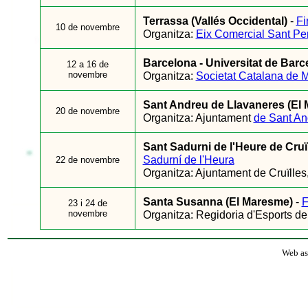
Terrassa (Vallés Occidental)
-
Fi
10 de novembre
Organitza:
Eix Comercial Sant Pe
Barcelona - Universitat de Barc
12 a 16 de
novembre
Organitza:
Societat Catalana de M
Sant Andreu de Llavaneres (El
20 de novembre
Organitza: Ajuntament
de Sant An
Sant Sadurni de l'Heure de Cruï
Sadurní de l'Heura
22 de novembre
Organitza: Ajuntament de Cruïlles
Santa Susanna (El Maresme)
-
F
23 i 24 de
novembre
Organitza: Regidoria d'Esports de 
Web as