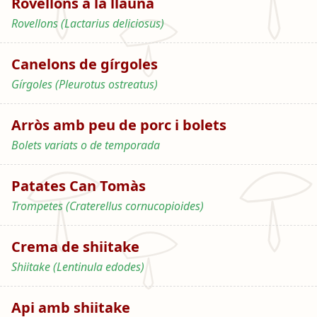
Rovellons a la llauna
Rovellons (Lactarius deliciosus)
Canelons de gírgoles
Gírgoles (Pleurotus ostreatus)
Arròs amb peu de porc i bolets
Bolets variats o de temporada
Patates Can Tomàs
Trompetes (Craterellus cornucopioides)
Crema de shiitake
Shiitake (Lentinula edodes)
Api amb shiitake