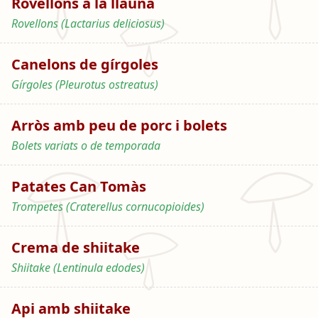
Rovellons a la llauna
Rovellons (Lactarius deliciosus)
Canelons de gírgoles
Gírgoles (Pleurotus ostreatus)
Arròs amb peu de porc i bolets
Bolets variats o de temporada
Patates Can Tomàs
Trompetes (Craterellus cornucopioides)
Crema de shiitake
Shiitake (Lentinula edodes)
Api amb shiitake